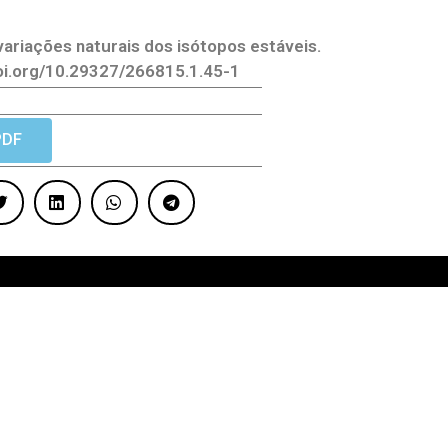
 variações naturais dos isótopos estáveis.
//doi.org/10.29327/266815.1.45-1
PDF