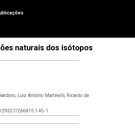
ublicações
ções naturais dos isótopos
 Nardoto
,
Luiz Antônio Martinelli
,
Ricardo de
/10.29327/266815.1.45-1